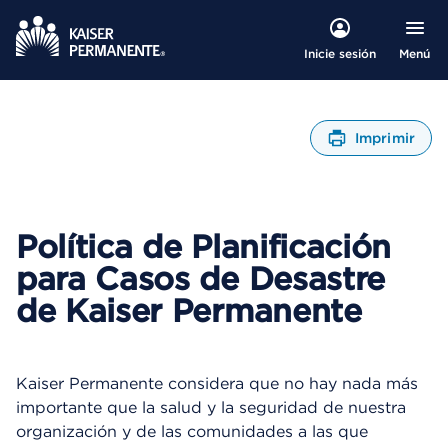
Menú
Inicie sesión
Imprimir
A
b
r
e
Política de Planificación
u
n
para Casos de Desastre
C
u
de Kaiser Permanente
a
d
r
o
Kaiser Permanente considera que no hay nada más
d
importante que la salud y la seguridad de nuestra
e
organización y de las comunidades a las que
D