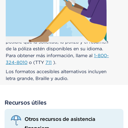
Materiales del programa en otros idiomas
Documentos de asistencia financiera para
gastos médicos
Para obtener asistencia con el idioma,
intérpretes disponibles sin costo alguno. Es
posible que la solicitud, la póliza y el resumen
de la póliza estén disponibles en su idioma.
Para obtener más información, llame al
1-800-
324-8010
o (TTY
711
).
Los formatos accesibles alternativos incluyen
letra grande, Braille y audio.
Recursos útiles
Otros recursos de asistencia