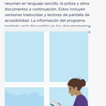
resumen en lenguaje sencillo, la póliza y otros
documentos a continuación. Estos incluyen
versiones traducidas y lectores de pantalla de
accesibilidad. La información del programa
también está disponible en los departamentos
de Admisión, Sala de Emergencias y Asesores
Financieros de Pacientes en cualquier
consultorio médico de Kaiser Permanente en
Oregon o el suroeste de Washington.
Materiales del programa
Ver la solicitud de MFA (PDF)
Ver la política de MFA (PDF)
Ver el resumen del programa MFA (PDF)
Lista de proveedores (PDF)
Montos generalmente facturados (PDF)