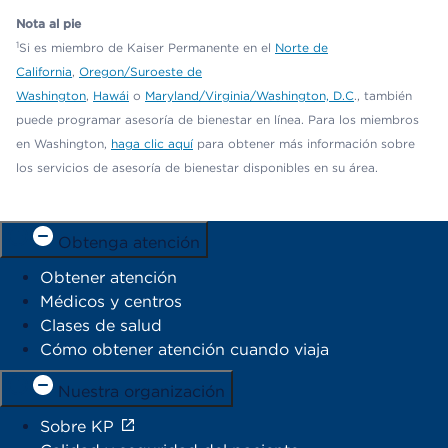
Nota al pie
1
Si es miembro de Kaiser Permanente en el
Norte de
California
,
Oregon/Suroeste de
Washington
,
Hawái
o
Maryland/Virginia/Washington, D.C
., también
puede programar asesoría de bienestar en línea. Para los miembros
en Washington,
haga clic aquí
para obtener más información sobre
los servicios de asesoría de bienestar disponibles en su área.
Obtenga atención
Obtener atención
Médicos y centros
Clases de salud
Cómo obtener atención cuando viaja
Nuestra organización
Sobre KP