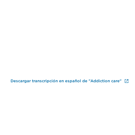
Fi
Descargar transcripción en español de "Addiction care"