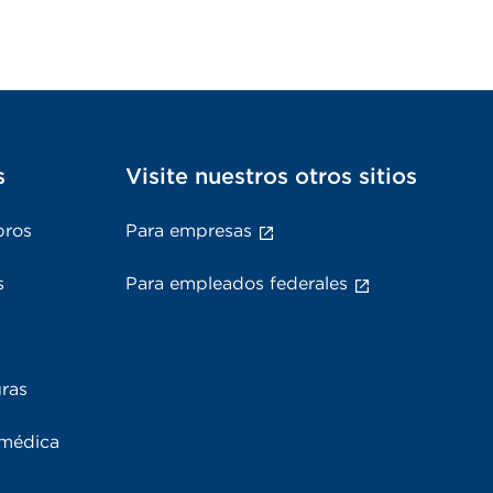
s
Visite nuestros otros sitios
bros
Para empresas
s
Para empleados federales
uras
 médica