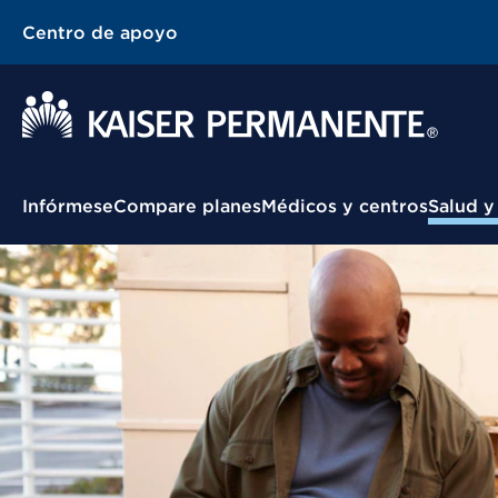
Centro de apoyo
Menú contextual
Infórmese
Compare planes
Médicos y centros
Salud y